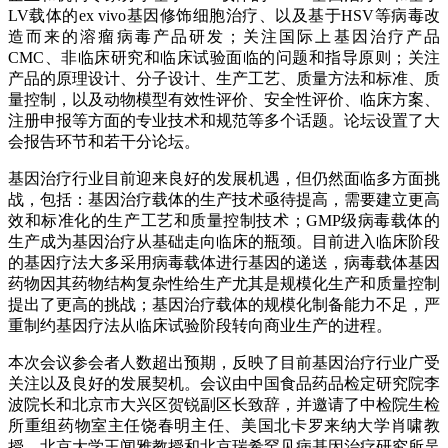
LV载体的ex vivo基因修饰细胞治疗、以及基于HSV等病毒改
造而来的溶瘤病毒产品研发；关注国际上基因治疗产品
CMC、非临床研究和临床试验面临的问题和指导原则；关注
产品的原理设计、分子设计、生产工艺、质量方法和标准、质
量控制，以及动物模型有效性评价、安全性评价、临床方案、
注册申报等方面的专业技术和规范等多个话题。论坛设置了大
会报告环节和若干分论坛。
基因治疗行业目前迎来良好的发展机遇，但仍然面临多方面挑
战，包括：基因治疗载体的生产技术亟待提高，需要建立更高
效和标准化的生产工艺和质量控制技术；GMP级病毒载体的
生产成为基因治疗从基础走向临床的瓶颈。目前进入临床阶段
的基因疗法大多采用病毒载体进行基因的递送，病毒载体基因
药物因其药物结构复杂性给生产尤其是规模化生产和质量控制
提出了更高的挑战；基因治疗载体的规模化制备能力不足，严
重制约基因疗法从临床试验阶段转向商业生产的进程。
本次会议参会者人数超出预期，反映了目前基因治疗行业广受
关注以及良好的发展契机。会议由中国食品药品检定研究院李
波院长和北京市大兴区贺锐副区长致辞，并邀请了中检院生检
所重组药物室主任饶春明主任、美国北卡罗来纳大学肖啸教
授、北京大学王闻雅教授和北京瑞希罕见病基因治疗研究所吴