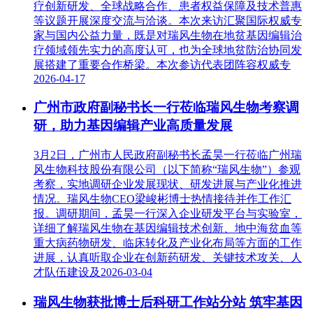
疗创新研发、全球战略合作、患者权益保障及技术普惠
等议题开展深度交流与洽谈。本次来访汇聚国际权威专
家与国内公益力量，既是对瑞风生物在地贫基因编辑治
疗领域领先实力的高度认可，也为全球地贫防治协同发
展搭建了重要合作桥梁。本次参访代表团阵容权威专
2026-04-17
广州市政府副秘书长一行莅临瑞风生物考察调
研，助力基因编辑产业高质量发展
3月2日，广州市人民政府副秘书长孟昊一行莅临广州瑞
风生物科技股份有限公司（以下简称“瑞风生物”）参观
考察，实地调研企业发展现状、研发进展与产业化推进
情况。瑞风生物CEO梁峻彬博士热情接待并作工作汇
报。调研期间，孟昊一行深入企业研发平台与实验室，
详细了解瑞风生物在基因编辑技术创新、地中海贫血等
重大病药物研发、临床转化及产业化布局等方面的工作
进展，认真听取企业在创新药研发、关键技术攻关、人
才队伍建设及
2026-03-04
瑞风生物获批博士后科研工作站分站 筑牢基因