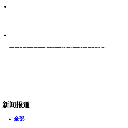
广东省重点研发计划
广州黄埔区、广州开发区创新创业领军人才项目
新闻报道
全部