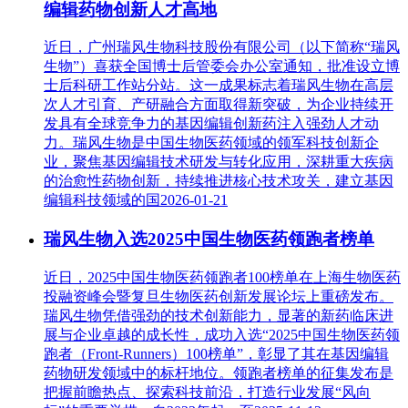
编辑药物创新人才高地
近日，广州瑞风生物科技股份有限公司（以下简称“瑞风
生物”）喜获全国博士后管委会办公室通知，批准设立博
士后科研工作站分站。这一成果标志着瑞风生物在高层
次人才引育、产研融合方面取得新突破，为企业持续开
发具有全球竞争力的基因编辑创新药注入强劲人才动
力。瑞风生物是中国生物医药领域的领军科技创新企
业，聚焦基因编辑技术研发与转化应用，深耕重大疾病
的治愈性药物创新，持续推进核心技术攻关，建立基因
编辑科技领域的国
2026-01-21
瑞风生物入选2025中国生物医药领跑者榜单
近日，2025中国生物医药领跑者100榜单在上海生物医药
投融资峰会暨复旦生物医药创新发展论坛上重磅发布。
瑞风生物凭借强劲的技术创新能力，显著的新药临床进
展与企业卓越的成长性，成功入选“2025中国生物医药领
跑者（Front-Runners）100榜单”，彰显了其在基因编辑
药物研发领域中的标杆地位。领跑者榜单的征集发布是
把握前瞻热点、探索科技前沿，打造行业发展“风向