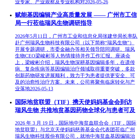
业专家、产业观察及专业机构对
2026-05-26
赋能基因编辑产业高质量发展 —— 广州市工信
局一行莅临瑞风生物调研指导
2026年5月11日，广州市工业和信息化局张建华局长率队
赴广州瑞风生物科技有限公司（以下简称“瑞风生物”）
开展专题调研，市委金融办等相关领导陪同调研。瑞风
生物CEO梁峻彬等人热情接待并作工作汇报。座谈会
上，梁峻彬介绍，瑞风生物深耕基因编辑多年，在遗传
病、复杂疾病等基因编辑治疗领域取得重要突破，多款
创新药物研发进展顺利，致力于为患者提供更安全、可
及的治愈性治疗方案。未来，公司将聚焦临床转化与产
业落地
2026-05-13
国际地贫联盟（TIF）携天使妈妈基金会到访
瑞风生物 共推地贫基因药物全球化与患者可及
2026 年 3 月 19 日，国际地中海贫血联合会（TIF，国际
地贫联盟）与北京天使妈妈慈善基金会代表团莅临广州
瑞风生物科技股份有限公司，就地中海贫血基因编辑治