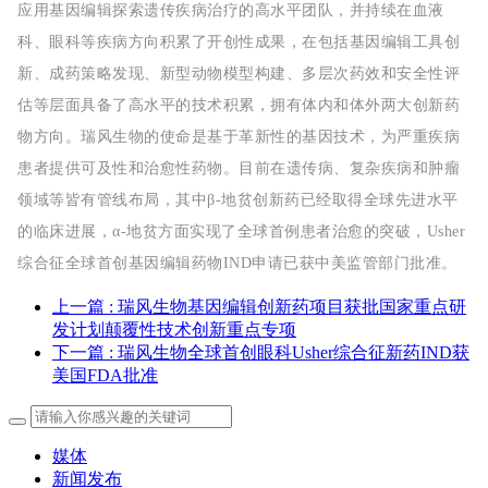
应用基因编辑探索遗传疾病治疗的高水平团队，并持续在血液
科、眼科等疾病方向积累了开创性成果，在包括基因编辑工具创
新、成药策略发现、新型动物模型构建、多层次药效和安全性评
估等层面具备了高水平的技术积累，拥有体内和体外两大创新药
物方向。瑞风生物的使命是基于革新性的基因技术，为严重疾病
患者提供可及性和治愈性药物。目前在遗传病、复杂疾病和肿瘤
领域等皆有管线布局，
其中β-地贫创新药已经取得全球先进水平
的临床进展，α-地贫方面实现了全球首例患者治愈的突破，Usher
综合征全球首创基因编辑药物IND申请已获中美监管部门批准。
上一篇
: 瑞风生物基因编辑创新药项目获批国家重点研
发计划颠覆性技术创新重点专项
下一篇
: 瑞风生物全球首创眼科Usher综合征新药IND获
美国FDA批准
媒体
新闻发布