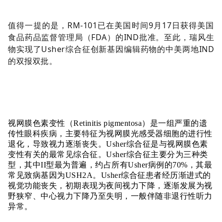
值得一提的是，RM-101已在美国时间9月17日获得美国
食品药品监督管理局（FDA）的IND批准。至此，瑞风生
物实现了Usher综合征创新基因编辑药物的
中美两地IND
的双报双批
。
视网膜色素变性（Retinitis pigmentosa）是一组严重的遗
传性眼科疾病，主要特征为视网膜光感受器细胞的进行性
退化，导致视力逐渐丧失。Usher综合征是与视网膜色素
变性有关的最常见综合征。Usher综合征主要分为三种类
型，其中II型最为普遍，约占所有Usher病例的70%，其最
常见致病基因为USH2A。
Usher综合征
患者经历渐进式的
视觉功能丧失，初期表现为夜间视力下降，逐渐发展为视
野狭窄、中心视力下降乃至失明，一般伴随非退行性听力
异常。