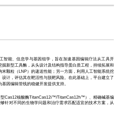
风生物的底层技术平台，融合人工智能、信息学与基因组学，旨在加速基因编辑疗法从工具开
挖掘新型工具酶，从头设计及结构指导蛋白质工程，持续拓展和
纳米颗粒（LNP）的递送性能；另一方面，利用人工智能系统挖
A）设计，评估其在靶活性与脱靶风险。在此基础上，平台建立了
为基因编辑管线的稳健开发提供支持。
核酸酶TitanCas12i™/TitanCas12h™）、精确碱基编
PGET™能够针对不同的生物学问题和治疗需求匹配适宜的技术方案，从