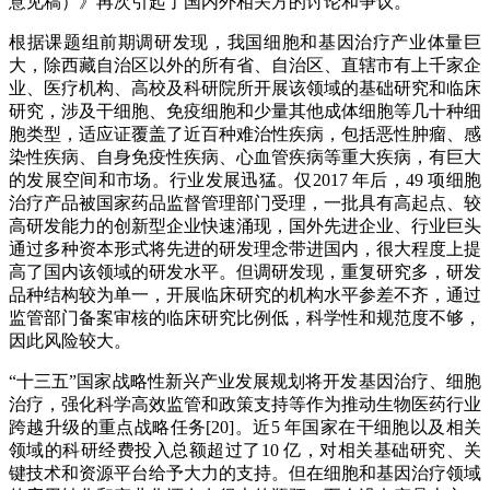
意见稿）》再次引起了国内外相关方的讨论和争议。
根据课题组前期调研发现，我国细胞和基因治疗产业体量巨
大，除西藏自治区以外的所有省、自治区、直辖市有上千家企
业、医疗机构、高校及科研院所开展该领域的基础研究和临床
研究，涉及干细胞、免疫细胞和少量其他成体细胞等几十种细
胞类型，适应证覆盖了近百种难治性疾病，包括恶性肿瘤、感
染性疾病、自身免疫性疾病、心血管疾病等重大疾病，有巨大
的发展空间和市场。行业发展迅猛。仅2017 年后，49 项细胞
治疗产品被国家药品监督管理部门受理，一批具有高起点、较
高研发能力的创新型企业快速涌现，国外先进企业、行业巨头
通过多种资本形式将先进的研发理念带进国内，很大程度上提
高了国内该领域的研发水平。但调研发现，重复研究多，研发
品种结构较为单一，开展临床研究的机构水平参差不齐，通过
监管部门备案审核的临床研究比例低，科学性和规范度不够，
因此风险较大。
“十三五”国家战略性新兴产业发展规划将开发基因治疗、细胞
治疗，强化科学高效监管和政策支持等作为推动生物医药行业
跨越升级的重点战略任务[20]。近5 年国家在干细胞以及相关
领域的科研经费投入总额超过了10 亿，对相关基础研究、关
键技术和资源平台给予大力的支持。但在细胞和基因治疗领域