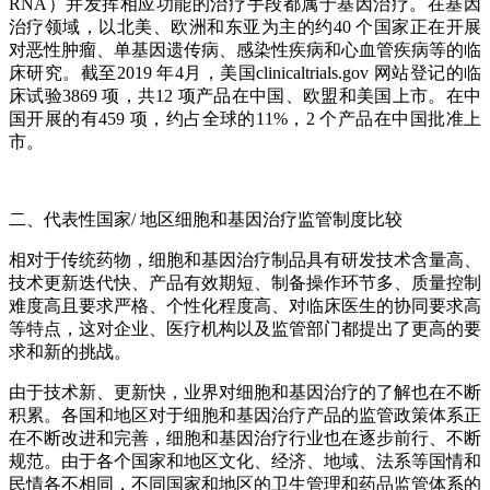
RNA）并发挥相应功能的治疗手段都属于基因治疗。在基因
治疗领域，以北美、欧洲和东亚为主的约40 个国家正在开展
对恶性肿瘤、单基因遗传病、感染性疾病和心血管疾病等的临
床研究。截至2019 年4月，美国clinicaltrials.gov 网站登记的临
床试验3869 项，共12 项产品在中国、欧盟和美国上市。在中
国开展的有459 项，约占全球的11%，2 个产品在中国批准上
市。
二、代表性国家/ 地区细胞和基因治疗监管制度比较
相对于传统药物，细胞和基因治疗制品具有研发技术含量高、
技术更新迭代快、产品有效期短、制备操作环节多、质量控制
难度高且要求严格、个性化程度高、对临床医生的协同要求高
等特点，这对企业、医疗机构以及监管部门都提出了更高的要
求和新的挑战。
由于技术新、更新快，业界对细胞和基因治疗的了解也在不断
积累。各国和地区对于细胞和基因治疗产品的监管政策体系正
在不断改进和完善，细胞和基因治疗行业也在逐步前行、不断
规范。由于各个国家和地区文化、经济、地域、法系等国情和
民情各不相同，不同国家和地区的卫生管理和药品监管体系的