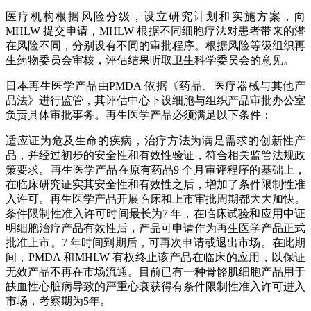
医疗机构根据风险分级，设立研究计划和实施方案，向
MHLW 提交申请，MHLW 根据不同细胞疗法对患者带来的潜
在风险不同，分别设有不同的审批程序。根据风险等级组织再
生药物委员会审核，评估结果听取卫生科学委员会的意见。
日本再生医学产品由PMDA 依据《药品、医疗器械与其他产
品法》进行监管，其评估中心下设细胞与组织产品审批办公室
负责具体审批事务。再生医学产品必须满足以下条件：
适应证为危及生命的疾病，治疗方法为满足需求的创新性产
品，并经过初步的安全性和有效性验证，符合相关监管法规政
策要求。再生医学产品在原有药品9 个月审评程序的基础上，
在临床研究证实其安全性和有效性之后，增加了条件限制性准
入许可。再生医学产品开展临床和上市审批周期都大大加快。
条件限制性准入许可时间最长为7 年，在临床试验和应用中证
明细胞治疗产品有效性后，产品可申请作为再生医学产品正式
批准上市。7 年时间到期后，可再次申请或退出市场。在此期
间，PMDA 和MHLW 有权终止该产品在临床的应用，以保证
无效产品不再在市场流通。目前已有一种骨骼肌细胞产品用于
缺血性心脏病导致的严重心衰获得有条件限制性准入许可进入
市场，考察期为5年。