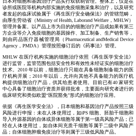
日本对细胞和基因治疗产品实行双轨制管理。整体上，仅是在
诊所或医院等机构内部实施的免疫细胞采集和治疗，以及研究
者发起的临床试验属于《再生医疗安全确保法》的管辖范畴，
由厚生劳动省（Ministry of Health, Laborand Welfare，MHLW）
管理并备案。以产品上市为目的的细胞治疗产品或如果有第三
方企业等介入免疫细胞的基因操作、加工制备、生产销售等，
则由药品医疗器械管理局（Pharmaceutical andMedical Device
Agency，PMDA）管理按照修订后的《药事法》管理。
MHLW 在医疗机构实施的细胞治疗依照《再生医学安全法》
进行监管，监管范围包括安全性和有效性未经证实的细胞治疗
技术。2010 年以前，细胞治疗只能在具备细胞制备能力的医
疗机构开展；2010 年以后，允许向其他不具备能力的医疗机
构提供细胞治疗产品，供其给患者使用。目前已有40 家研究
中心具备了细胞治疗资质并获得批准，主要面向研究者进行的
临床研究和类似欧盟“医院豁免”形式的细胞治疗应用。
依据《再生医学安全法》，日本细胞和基因治疗产品按照三级
风险进行申报：未在人体使用过，如iPS 细胞、胚胎干细胞和
导入外源基因的自体或异体细胞等属于第一级高风险产品；已
经在人体使用过，如自体间充质干细胞等属于二级中风险产
品；自体细胞肿瘤免疫治疗等则属于三级低风险产品。