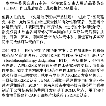
一多学科委员会进行审评，审评意见交由人用药品委员会
（CHPA）作出最后建议，最终推荐EMA批准。
值得关注的是，《先进治疗医学产品法规》中提出了“医院豁
免”条款，允许医生在经过安全性和有效性验证后，为患者个
体进行治疗，主要限定于在医疗机构中进行的个体细胞治疗。
豁免权需由欧盟各国家修订至本国的相关医疗法规后得以执
行。目前，英国、德国等已经纳入法规体系，但也有许多国家
尚未完成修订法规的工作。
2016 年3 月，EMA 推出了PRIME 方案，皆在加速医药短缺领
域药品的审评进程。尽管PRIME 与FDA 突破性疗法认定
（breakthroughtherapy designation，BTD） 有所重叠， 但仍所
有差别。入围PRIME 的候选药物临床研究程度更低，而创新
性更高。如学术机构或中小型药企在临床前研究和药物耐受性
试验取得突出的数据，就更有早期进入PRIME 方案的机会。
一旦获得PRIME 认定，EMA 会采取一系列措施与研发企业持
续沟通和跟进。2019 年4 月南京传奇生物科技有限公司与强生
制药子公司杨森制药共同开发的基于BCMA 靶点、用于治疗
多发性骨髓瘤的CAR-T 细胞疗法获得了PRIME 认定。