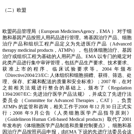
（二）欧盟
欧盟药品管理局（European MedicinesAgency，EMA ） 对于细
胞和基因产品按照人用药品进行管理。将基因治疗产品、细胞
治疗产品和组织工程产品定义为先进医疗产品（Advanced
therapy medicinal products，ATMPs）， 包括体细胞治疗、基因
治疗或组织工程为基础的人用药产品。EMA 以专门的规定对
此类产品进行集中审评管理，包括产品生产要求、技术要求、
获准上市的程序、临床试验要求等。2004 年颁布
《Directive2004/23/EC: 人体组织和细胞捐赠、获得、筛选、处
理、保存、贮藏和配送的质量和安全标准》；2007 年，在对
之前相关法规进行整合的基础上，颁布了《Regulation
1394/2007/EC: 先进治疗医学产品法规》，并成立了先进疗法
委员会（Committee for Advanced Therapies，CAT），负责
ATMPs 的监管和咨询，相关工作于2008 年12 月30 日正式实
行；2008 年9月公告《人类细胞医学产品指导原则》
（Guidelineon Human Cell-based Medical products）取代了2001
年发布的《体细胞医学产品制造和质量控制要点》。细胞和基
因治疗产品按照药品申报，由EMA 下设的先进疗法委员会这