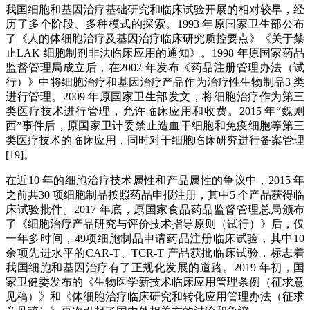
我国细胞和基因治疗基础研究和临床试验开展的相对较早，经
历了多个阶段、多种模式的探索。1993 年原国家卫生部公布
了《人的体细胞治疗及基因治疗临床研究质控要点》《关于禁
止LAK 细胞制剂非法临床应用的通知》。1998 年原国家药品
监督管理局成立后，在2002 年发布《药品注册管理办法（试
行）》中将细胞治疗和基因治疗产品作为治疗性生物制品3 类
进行管理。2009 年原国家卫生部发文，将细胞治疗作为第三
类医疗技术进行管理，允许临床应用和收费。2015 年“魏则
西”事件后，原国家卫计委禁止造血干细胞和免疫细胞等第三
类医疗技术的临床应用，同时对干细胞临床研究进行备案管理
[19]。
在近10 年的细胞治疗技术属性和产品属性的争议中，2015 年
之前共30 项细胞制品按照药品申报注册，其中5 个产品获得临
床试验批件。2017 年底，原国家食品药品监督管理总局颁布
了《细胞治疗产品研究与评价技术指导原则（试行）》后，仅
一年多时间，49项细胞制品申请药品注册临床试验，其中10
余项先进水平的CAR-T、TCR-T 产品获批临床试验，标志着
我国细胞和基因治疗有了正规化发展的道路。2019 年初，国
家卫健委发布的《生物医学新技术临床应用管理条例（征求意
见稿）》和《体细胞治疗临床研究和转化应用管理办法（征求