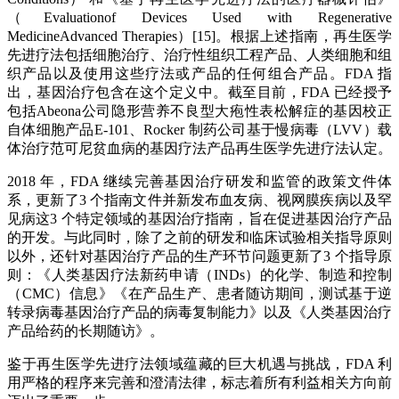
（Evaluationof Devices Used with Regenerative
MedicineAdvanced Therapies）[15]。根据上述指南，再生医学
先进疗法包括细胞治疗、治疗性组织工程产品、人类细胞和组
织产品以及使用这些疗法或产品的任何组合产品。FDA 指
出，基因治疗包含在这个定义中。截至目前，FDA 已经授予
包括Abeona公司隐形营养不良型大疱性表松解症的基因校正
自体细胞产品E-101、Rocker 制药公司基于慢病毒（LVV）载
体治疗范可尼贫血病的基因疗法产品再生医学先进疗法认定。
2018 年，FDA 继续完善基因治疗研发和监管的政策文件体
系，更新了3 个指南文件并新发布血友病、视网膜疾病以及罕
见病这3 个特定领域的基因治疗指南，旨在促进基因治疗产品
的开发。与此同时，除了之前的研发和临床试验相关指导原则
以外，还针对基因治疗产品的生产环节问题更新了3 个指导原
则：《人类基因疗法新药申请（INDs）的化学、制造和控制
（CMC）信息》《在产品生产、患者随访期间，测试基于逆
转录病毒基因治疗产品的病毒复制能力》以及《人类基因治疗
产品给药的长期随访》。
鉴于再生医学先进疗法领域蕴藏的巨大机遇与挑战，FDA 利
用严格的程序来完善和澄清法律，标志着所有利益相关方向前