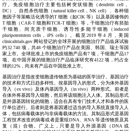
疗。免疫细胞治疗主要包括树突状细胞（dendritic cell，
DC）、自然杀伤细胞（natural killer cell，NK cell）、各种细
胞因子等策略活化诱导的T 细胞（如CIK 等）以及基因修饰的
T 细胞（CAR-T 细胞和TCR-T 细胞）等，干细胞治疗有胚胎
干细胞、间充质干细胞、诱导性多能干细胞（induced
pluripotentstem cells，iPS cells）。截至2019 年4 月，美国
clinicaltrials.gov 网站登记的全球开展的细胞治疗产品临床试验
约32 740 项，共48 个细胞治疗产品在美国、韩国、瑞士等国
家上市。全球批准上市的免疫细胞产品有7 项，干细胞产品17
项。在中国开展的细胞治疗产品临床研究有4122 项，约占全
球的12%，尚未有产品在中国批准上市。
基因治疗是指改变细胞遗传物质为基础的医学治疗。基因治疗
的技术和方式日趋多样性。按基因导入的形式，分为体外基因
导入（ex vivo）及体内基因导入（in vivo）两种形式。前者是
在体外将基因导入细胞，然后将该细胞注入人体。其制品形式
是外源基因转化的细胞，适合在具有专门技术人才和条件的医
疗单位进行。后者则是将基因通过适当的导入系统直接导入人
体，包括病毒载体的与非病毒载体的方法。其制品形式是基因
工程技术改造的病毒或者是重组DNA、RNA 等遗传物质及其
复（混）合物。广义上，只要是导入外源基因（DNA 或