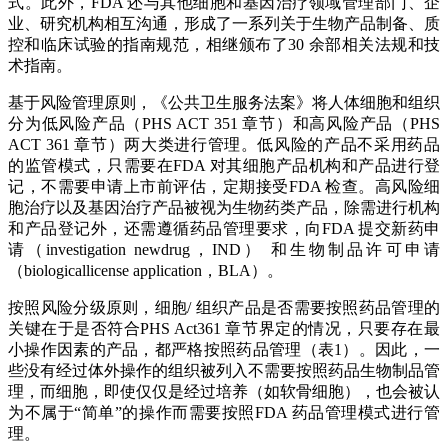
式。此外，FDA 还与其他细胞和基因治疗领域管理部门、企
业、研究机构相互沟通，形成了一系列关于生物产品制备、质
控和临床试验的指南规范，相继颁布了30 余部相关法规和技
术指南。
基于风险管理原则，《公共卫生服务法案》将人体细胞和组织
分为低风险产品（PHS ACT 351 章节）和高风险产品（PHS
ACT 361 章节）两大类进行管理。低风险的产品不采用药品
的监管模式，只需要在FDA 对其细胞产品机构和产品进行登
记，不需要申请上市前评估，定期接受FDA 检查。高风险细
胞治疗以及基因治疗产品被视为生物药类产品，除需进行机构
和产品登记外，还需遵循药品管理要求，向FDA 提交新药申
请（investigation newdrug，IND） 和生物制品许可申请
（biologicallicense application，BLA）。
按照风险分级原则，细胞/ 组织产品是否需要按照药品管理的
关键在于是否符合PHS Act361 章节界定的情况，只要存在最
小操作因素的产品，都严格按照药品管理（表1）。因此，一
些没有经过体外操作的组织被列入不需要按照药品生物制品管
理，而细胞，即使仅仅是经过培养（如软骨细胞），也会被认
为不属于“简单”的操作而需要按照FDA 药品管理模式进行管
理。