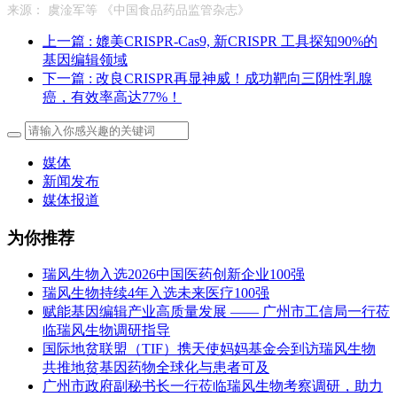
来源： 虞淦军等 《中国食品药品监管杂志》
上一篇
: 媲美CRISPR-Cas9, 新CRISPR 工具探知90%的
基因编辑领域
下一篇
: 改良CRISPR再显神威！成功靶向三阴性乳腺
癌，有效率高达77%！
媒体
新闻发布
媒体报道
为你推荐
瑞风生物入选2026中国医药创新企业100强
瑞风生物持续4年入选未来医疗100强
赋能基因编辑产业高质量发展 —— 广州市工信局一行莅
临瑞风生物调研指导
国际地贫联盟（TIF）携天使妈妈基金会到访瑞风生物
共推地贫基因药物全球化与患者可及
广州市政府副秘书长一行莅临瑞风生物考察调研，助力