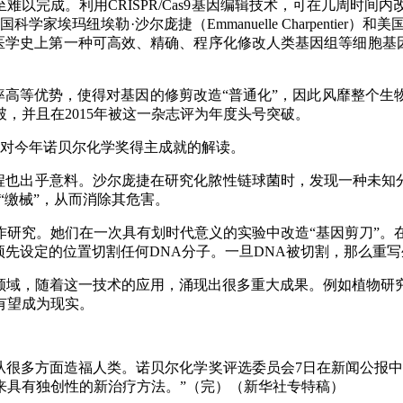
以完成。利用CRISPR/Cas9基因编辑技术，可在几周时间内
纽埃勒·沙尔庞捷（Emmanuelle Charpentier）和美国科学
生物医学史上第一种可高效、精确、程序化修改人类基因组等细胞基因
手、效率高等优势，使得对基因的修剪改造“普通化”，因此风靡整个
，并且在2015年被这一杂志评为年度头号突破。
家对今年诺贝尔化学奖得主成就的解读。
也出乎意料。沙尔庞捷在研究化脓性链球菌时，发现一种未知分子——t
病毒“缴械”，从而消除其危害。
作研究。她们在一次具有划时代意义的实验中改造“基因剪刀”。
预先设定的位置切割任何DNA分子。一旦DNA被切割，那么重
研领域，随着这一技术的应用，涌现出很多重大成果。例如植物研
有望成为现实。
从很多方面造福人类。诺贝尔化学奖评选委员会7日在新闻公报
来具有独创性的新治疗方法。”（完）（新华社专特稿）