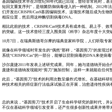
基因编辑技术早在20世纪90年代就已出现，曾经非常耗时，甚至难
短回文重复序列”，是细菌防御病毒侵入的一种机制。2012年法国科学家埃玛
们开发出CRISPR/Cas9基因编辑技术。这项技术随后成为
相应位置，然后用这种酶切割病毒DNA。
相比此前的技术，CRISPR/Cas9技术具有成本低、易上
的突破。这一技术曾经三度入围美国《科学》杂志年度十大突破
10月7日，在瑞典斯德哥尔摩的瑞典皇家科学院，人们听取专
就像在科学领域时常发生的“偶然”那样，“基因剪刀”的发现过程
系统“CRISPR/Cas”的一部分，能够以切割病毒的DNA来使
沙尔庞捷2011年发表上述研究成果。同年，她与道德纳开始合
庞捷和道德纳发现能对“剪刀”施加控制，这样一来就能在任何
此后，“基因剪刀”技术的利用次数呈爆炸式增长。在基础科
种技术相关的癌症新疗法临床试验正在开展，治愈遗传性疾病
总的来说，“基因剪刀”技术开启了生命科学研究的新时代，并
不仅在基础科学领域引发变革，还产生很多创新性成果并将带