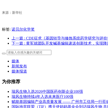
来源：新华社
标签:
诺贝尔化学奖
上一篇
: CDE征求《基因转导与修饰系统药学研究与评
下一篇
: 黄军就团队开发碱基编辑递送创新技术，实现
媒体
新闻发布
媒体报道
为你推荐
瑞风生物入选2026中国医药创新企业100强
瑞风生物持续4年入选未来医疗100强
赋能基因编辑产业高质量发展 —— 广州市工信局一行莅
国际地贫联盟（TIF）携天使妈妈基金会到访瑞风生物 