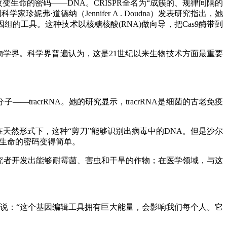
改变生命的密码——DNA。CRISPR全名为“成簇的、规律间隔的
家珍妮弗·道德纳（Jennifer A . Doudna）发表研究指出，她
组的工具。这种技术以核糖核酸(RNA)做向导，把Cas9酶带到
生物学界。科学界普遍认为，这是21世纪以来生物技术方面最重要
racrRNA。她的研究显示，tracrRNA是细菌的古老免疫
在天然形式下，这种“剪刀”能够识别出病毒中的DNA。但是沙尔
写生命的密码变得简单。
究者开发出能够耐霉菌、害虫和干旱的作物；在医学领域，与这
中说：“这个基因编辑工具拥有巨大能量，会影响我们每个人。它