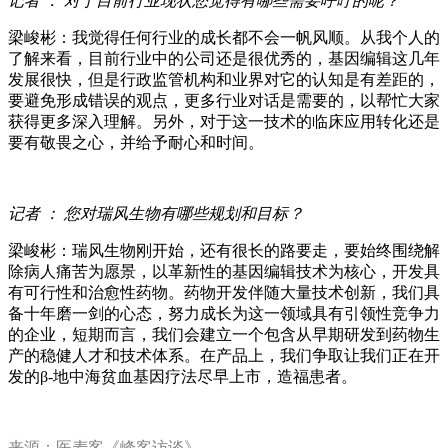
记者 ： 对于目前行业现状您觉得有哪些需要呼吁的呢？
梁峻彬：我觉得任何行业的成长都不会一帆风顺。从我个人的
了解来看，目前行业中的公司还是很优秀的，基因编辑这几年
发展很快，但是行政监管机构和业界对它的认知是有差距的，
要避免形成错误的观点，更多行业对话是需要的，以帮忙大家
获得更多深入理解。另外，对于这一技术的临床应用转化还是
要有敬畏之心，并给予耐心和时间。
记者 ： 您对瑞风生物有哪些规划和目标？
梁峻彬：瑞风生物刚开始，还有很长的路要走，要始终围绕解
除病人痛苦为愿景，以革新性的基因编辑技术为核心，开发具
有可行性和治愈性药物。药物开发伴随大量技术创新，我们具
备十年磨一剑的心态，努力成长为这一领域具有引领性竞争力
的企业，短期而言，我们会建立一个包含从早期研发到药物生
产的稳健人才和技术体系。在产品上，我们争取让我们正在开
发的β-地中海贫血基因疗法尽早上市，造福患者。
来源：医麦客《峰客访谈》