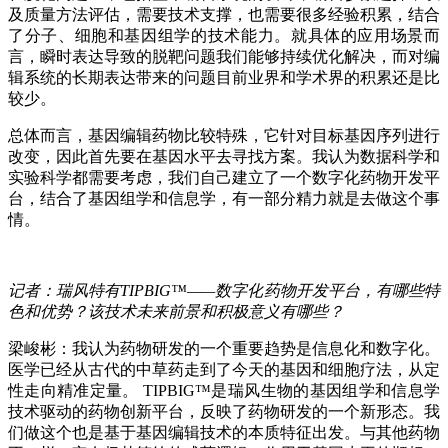
及质量方法评估，需要技术支撑，也需要很多经验积累，结合
了分子、细胞和基因组学的技术能力。就具体的应用场景而
言，瞬时表达导致的脱靶问题我们能够持续优化解决，而对编
辑系统的长期表达带来的问题目前业界和学术界的积累还是比
较少。
总体而言，基因编辑药物比较特殊，它针对目标基因序列进行
改变，因此首先要在基因水平去寻找方案。我认为数据科学和
实验科学都需要考虑，我们自己建立了一个数字化药物开发平
台，结合了基因组学和信息学，有一部分精力就是去做这个事
情。
记者：瑞风特有TIPBIG™——数字化药物开发平台，有哪些特
色和优势？该技术未来前景和积极意义有哪些？
梁峻彬：我认为药物研发的一个重要趋势是信息化和数字化。
医学已经从古代的中草药走到了今天的基因和细胞疗法，从定
性走向精准定量。 TIPBIG™是瑞风生物的基因组学和信息学
技术驱动的药物创新平台，反映了药物研发的一个新形态。我
们做这个也是基于基因编辑技术的本质特征出发。与其他药物