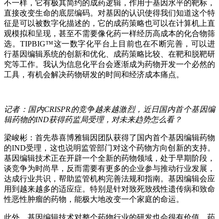
不一样，它有极其简约的成药逻辑，作用于基因水平的靶标，
直接改变生命的底层编码。对基因的认识使得我们知道这个特
征是可以被数字化描述的，它的成药策略也可以在计算机上直
观模拟和呈现，甚至不需要像化药一样经历高成本的化合物筛
选。TIPBIG™这一数字化平台上目前也在不断完善，可以进
行基因编辑系统的创新和优化、成药策略比较、在靶和脱靶研
究等工作。我认为信息化平台会逐渐成为药物开发一个必然的
工具，有机会解决药物研发的时间和经济成本痛点。
记者：国内CRISPR的竞争越来越激烈，近日国内首个基因编
辑药物的IND获得药监局受理，对未来趋势怎么看？
梁峻彬：首先恭喜博雅辑因团队获得了国内首个基因编辑药物
的IND受理，这也说明监管部门对这个药物方向创新的支持。
基因编辑技术正在开辟一个全新的药物领域，处于早期阶段，
谈竞争为时尚早，反而需要有更多的企业参与推动行业发展，
达成行业共识，帮助监管机构完善法规和指南。基因编辑会应
用到越来越多的适应症。特别是针对致死致残性遗传病和致命
性恶性肿瘤的药物，能极大地改变一个家庭的命运。
此外，基因编辑技术对整个药物行业的研发也会很有价值，药