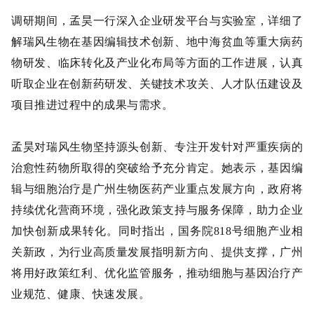
调研期间，孟昊一行深入企业研发平台与实验室，详细了
解瑞风生物在
基因编辑技术创新、地中海贫血等
重大
病药
物研发、临床转化及产业化布局
等方面的工作进展，认真
听取企业在创新药研发、关键技术攻关、人才队伍建设及
项目推进过程中的成果与需求。
孟昊对瑞风生物坚持源头创新、专注
开发针对
严重疾病
的
治愈性药物
所取得的突破给予充分肯定。她表示，基因编
辑与细胞治疗是广州生物医药产业重点发展方向，政府将
持续优化营商环境，强化政策支持与服务保障，助力企业
加快创新成果转化。
同时指出，
国务院
818号细胞产业相
关新政
，
为行业高质量发展指明
新
方向、提供支撑，广州
将用好政策红利、优化监管服务，推动细胞与基因治疗产
业规范、健康、快速发展。