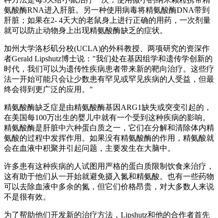
氨酸酶RNA进入肝脏。另一种使用病毒将精氨酸酶DNA带到
肝脏；如果在2- 4天大的老鼠身上进行正确的用药，一次剂量
就可以防止动物身上出现精氨酸酶缺乏的症状。
加州大学洛杉矶分校(UCLA)的外科教授、两项研究的资深作
者Gerald Lipshutz博士说："我们处在基因组学和遗传学创新的
时代，我们可以为遗传性疾病患者带来新的靶向治疗。这些疗
法一开始可能只会让少数患有罕见或罕见疾病的人受益，但最
终会得到更广泛的应用。"
精氨酸酶缺乏症是由精氨酸酶基因ARG1缺失或突变引起的，
在美国每100万出生的婴儿中就有一个受到这种疾病的影响。
精氨酸酶是肝脏中六种蛋白质之一，它们在分解和清除体内精
氨酸的过程中发挥作用。如果没有精氨酸酶的作用，精氨酸就
会在血液中积聚并引起问题，主要发生在大脑中。
许多患有这种疾病的人试图用严格的蛋白质限制饮食来治疗，
这有助于他们从一开始就避免摄入氮和精氨酸。也有一些药物
可以去除血液中多余的氮，但它们价格昂贵，对大多数人来说
不是很有效。
为了帮助他们开发新的治疗方法，Lipshutz和他的合作者首先