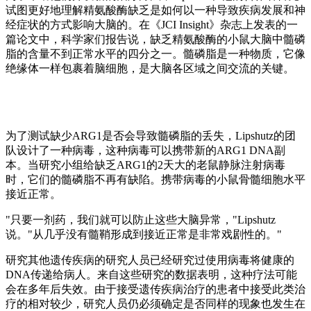
试图更好地理解精氨酸酶缺乏是如何以一种导致疾病发展和神
经症状的方式影响大脑的。在《JCI Insight》杂志上发表的一
篇论文中，科学家们报告说，缺乏精氨酸酶的小鼠大脑中髓磷
脂的含量不到正常水平的四分之一。髓磷脂是一种物质，它像
绝缘体一样包裹着脑细胞，是大脑各区域之间交流的关键。
为了测试缺少ARG1是否会导致髓磷脂的丢失，Lipshutz的团
队设计了一种病毒，这种病毒可以携带新的ARG1 DNA副
本。当研究小组给缺乏ARG1的2天大的老鼠静脉注射病毒
时，它们的髓磷脂不再有缺陷。携带病毒的小鼠骨髓细胞水平
接近正常。
"只要一剂药，我们就可以防止这些大脑异常，"Lipshutz
说。"从几乎没有髓鞘形成到接近正常是非常戏剧性的。"
研究其他遗传疾病的研究人员已经研究过使用病毒将健康的
DNA传递给病人。来自这些研究的数据表明，这种疗法可能
会在多年后失效。由于接受遗传疾病治疗的患者中接受此类治
疗的相对较少，研究人员仍必须确定是否同样的现象也发生在