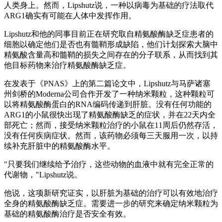
人类身上。然而，Lipshutz说，一种以病毒为基础的疗法取代
ARG1确实有可能在人体中发挥作用。
Lipshutz和他的同事目前正在研究取自精氨酸酶缺乏症患者的
细胞以确定他们是否也有髓鞘形成缺陷，他们计划探索大脑中
精氨酸含量高和髓鞘的损失之间存在的分子联系，从而找到其
他目标药物来治疗精氨酸酶缺乏症。
在发表于《PNAS》上的第二篇论文中，Lipshutz与马萨诸塞
州剑桥的Moderna公司合作开发了一种纳米颗粒，这种颗粒可
以将精氨酸酶蛋白的RNA编码传递到肝脏。没有任何功能的
ARG1的小鼠很快出现了精氨酸酶缺乏的症状，并在22天内全
部死亡；然而，接受纳米颗粒治疗的小鼠在11周后仍然存活，
没有任何疾病症状。然而，该药物必须每三天服用一次，以持
续补充肝脏中的精氨酸酶水平。
"只要我们继续给予治疗，这些动物的血液中就有完全正常的
代谢物，"Lipshutz说。
他说，这项新研究证实，以肝脏为基础的治疗可以有效地治疗
全身的精氨酸酶缺乏症。需要进一步的研究来确定纳米颗粒为
基础的精氨酸酶治疗是否安全有效。