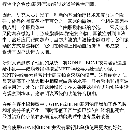
疗性化合物(如基因疗法)通过这道半透性屏障。
因此，研究人员开发了一种新的基因治疗技术来克服这个障
碍，依靠的是直径小于百分之一毫米的微泡。一个相关基因被
插入到一个脂质体中——一个由脂质构成的小泡——它反过来
又附着在微泡上，形成脂质体-微泡复合物，再被注射到血液
中；然后应用靶向超声，当超声波的声波撞击微泡时，它们振
动的方式是这样的：它们在物理上推动血脑屏障，形成缺口，
促进基因疗法进入大脑。
研究人员测试了他们的系统，将GDNF、BDNF或两者都递送
给小鼠——健康老鼠和接受MPTP神经毒素处理的小鼠，
MPTP神经毒素通常用于建立帕金森病的模型。这种给药方法
显著提高了小鼠大脑中相应蛋白质的水平。只有微泡和超声波
都使用时，才会出现这种增长；在未采用这些方式的实验中没
有观察到增加。这表明该系统的功能符合预期。
在帕金森小鼠模型中，GDNF或BDNF基因治疗增加了多巴胺
和相关分子的产生，同时降低了产生多巴胺的神经细胞死亡。
经过治疗的小鼠在多项运动功能测试中也有显著改善。
联合使用GDNF和BDNF并没有获得比单独使用更大的好处。