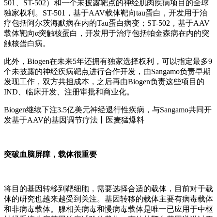
501、ST-502）和一个未披露靶点的神经肌肉疾病项目的全球
独家权利。ST-501，基于AAV载体靶向tau蛋白，开发用于治
疗包括阿尔茨海默病在内的Tau蛋白病变；ST-502，基于AAV
载体靶向α突触核蛋白，开发用于治疗包括帕金森病在内的突
触核蛋白病。
此外，Biogen在未来5年还拥有独家选择权利，可以指定最多9
个未披露的神经疾病靶点进行合作开发，由Sangamo负责早期
发现工作，双方共担成本，之后再由Biogen负责这些项目的
IND、临床开发、注册审批和商业化。
Biogen继续下注3.5亿美元神经退行性疾病，与Sangamo共同开
发基于AAV的基因调节疗法丨医麦猛爆料
突破血脑屏障，载体很重要
将目的基因转移到靶细胞，需要选择合适的载体，目前对于载
体的研究也越来越受到关注。基因转移的载体主要有病毒载体
和非病毒载体。腺相关病毒和慢病毒载体是唯一已应用于中枢