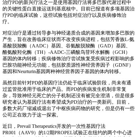
治疗PD的新兴疗法之一是使用基因疗法将多巴胺代谢过程中
的关键性蛋白直接运送到基底核中。目前已报道有多项基因治
疗PD的临床试验，这些试验包括对症治疗以及疾病修饰治
疗。
对症治疗是通过转导参与神经递质合成的基因来增加多巴胺的
产生，旨在改善临床症状而不改变疾病进程，包括芳香族L-氨
基酸脱羧酶（AADC）基因、谷氨酸脱羧酶（GAD）基因、
酪氨酸羟化酶（TH）-AADC-三磷酸鸟苷环水解酶（GCH）
基因的体内转移；疾病修饰治疗尝试恢复受疾病过程影响的多
巴胺功能神经元功能，包括胶质源性神经营养因子（GDNF）
基因和Neurturin基因两种神经营养因子基因的体内转移。
虽然目前针对PD的基因疗法仍处于临床试验阶段，尚未有通
过监管批准用于临床的产品。而PD的疾病发生机制非常复
杂，导致神经元死亡的分子机制还没有被完全澄清，但是很多
研究者认为基因疗法有希望成为PD治疗的一类新药。目前，
多数大药厂缩减或退出了中枢疾病药物的研究，但是仍有一些
公司正在致力于这一探索。
近日，Prevail Therapeutics开发的一次性基因疗法
PR001（AAV9）的1/2期PROPEL试验正在纽约的两个中心进