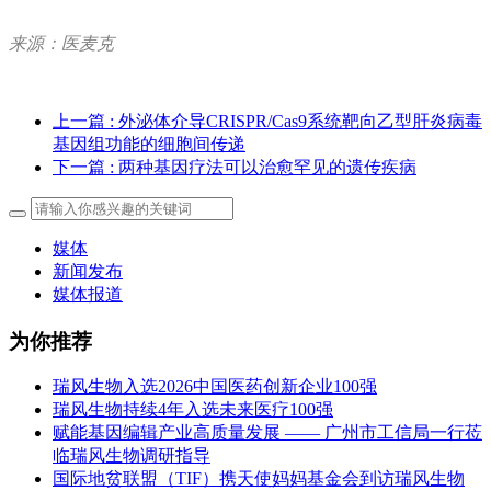
来源：医麦克
上一篇
: 外泌体介导CRISPR/Cas9系统靶向乙型肝炎病毒
基因组功能的细胞间传递
下一篇
: 两种基因疗法可以治愈罕见的遗传疾病
媒体
新闻发布
媒体报道
为你推荐
瑞风生物入选2026中国医药创新企业100强
瑞风生物持续4年入选未来医疗100强
赋能基因编辑产业高质量发展 —— 广州市工信局一行莅
临瑞风生物调研指导
国际地贫联盟（TIF）携天使妈妈基金会到访瑞风生物