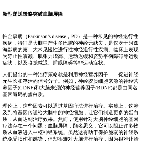
新型递送策略突破血脑屏障
帕金森病（Parkinson’s disease，PD）是一种常见的神经退行性
疾病，特征是大脑中产生多巴胺的神经元缺失，是仅次于阿兹
海默病的第二大常见慢性进行性神经退行性疾病。临床上表现
为静止性震颤、肌张力增高、运动迟缓和姿势平衡障碍等运动
症状，以及嗅觉减退、睡眠障碍等非运动症状。
人们提出的一种治疗策略就是利用神经营养因子——促进神经
元生长和存活的信号分子。例如，神经胶质细胞来源的神经营
养因子(GDNF)和大脑来源的神经营养因子(BDNF)都是由同名
基因编码的蛋白质。
理论上，这些因素可以通过基因疗法进行治疗。实质上，这涉
及到将基因传递给大脑中的神经细胞，让它们制造更多的蛋白
质，从而达到治疗效果。然而，使用针对大脑神经细胞的基因
疗法存在一个问题：血脑屏障，顾名思义，它可以阻止许多物
质从血液进入中枢神经系统。虽然这有助于保护脆弱的神经系
统免受损伤和感染，但却很难对大脑进行治疗，因为很难让治