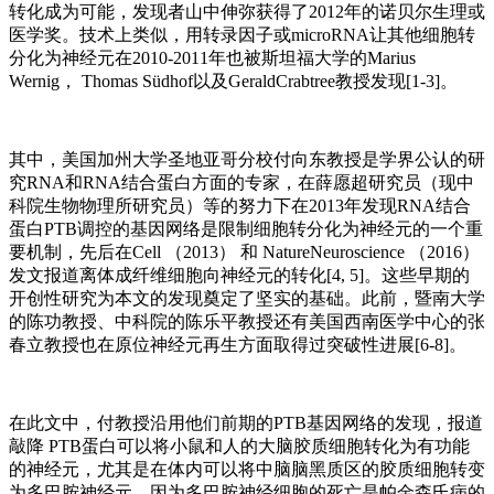
转化成为可能，发现者山中伸弥获得了2012年的诺贝尔生理或
医学奖。技术上类似，用转录因子或microRNA让其他细胞转
分化为神经元在2010-2011年也被斯坦福大学的Marius
Wernig， Thomas Südhof以及GeraldCrabtree教授发现[1-3]。
其中，美国加州大学圣地亚哥分校付向东教授是学界公认的研
究RNA和RNA结合蛋白方面的专家，在薛愿超研究员（现中
科院生物物理所研究员）等的努力下在2013年发现RNA结合
蛋白PTB调控的基因网络是限制细胞转分化为神经元的一个重
要机制，先后在Cell （2013） 和 NatureNeuroscience （2016）
发文报道离体成纤维细胞向神经元的转化[4, 5]。这些早期的
开创性研究为本文的发现奠定了坚实的基础。此前，暨南大学
的陈功教授、中科院的陈乐平教授还有美国西南医学中心的张
春立教授也在原位神经元再生方面取得过突破性进展[6-8]。
在此文中，付教授沿用他们前期的PTB基因网络的发现，报道
敲降 PTB蛋白可以将小鼠和人的大脑胶质细胞转化为有功能
的神经元，尤其是在体内可以将中脑脑黑质区的胶质细胞转变
为多巴胺神经元。因为多巴胺神经细胞的死亡是帕金森氏病的