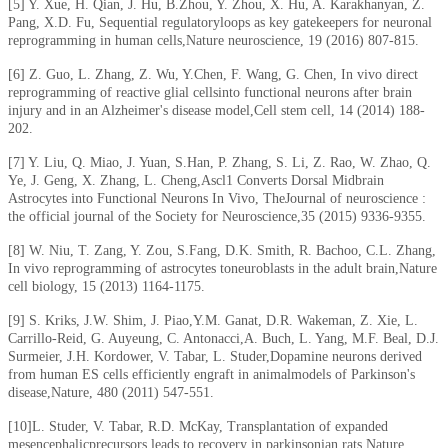
[5] Y. Xue, H. Qian, J. Hu, B.Zhou, Y. Zhou, X. Hu, A. Karakhanyan, Z.
Pang, X.D. Fu, Sequential regulatoryloops as key gatekeepers for neuronal
reprogramming in human cells,Nature neuroscience, 19 (2016) 807-815.
[6] Z. Guo, L. Zhang, Z. Wu, Y.Chen, F. Wang, G. Chen, In vivo direct
reprogramming of reactive glial cellsinto functional neurons after brain
injury and in an Alzheimer's disease model,Cell stem cell, 14 (2014) 188-
202.
[7] Y. Liu, Q. Miao, J. Yuan, S.Han, P. Zhang, S. Li, Z. Rao, W. Zhao, Q.
Ye, J. Geng, X. Zhang, L. Cheng,Ascl1 Converts Dorsal Midbrain
Astrocytes into Functional Neurons In Vivo, TheJournal of neuroscience :
the official journal of the Society for Neuroscience,35 (2015) 9336-9355.
[8] W. Niu, T. Zang, Y. Zou, S.Fang, D.K. Smith, R. Bachoo, C.L. Zhang,
In vivo reprogramming of astrocytes toneuroblasts in the adult brain,Nature
cell biology, 15 (2013) 1164-1175.
[9] S. Kriks, J.W. Shim, J. Piao,Y.M. Ganat, D.R. Wakeman, Z. Xie, L.
Carrillo-Reid, G. Auyeung, C. Antonacci,A. Buch, L. Yang, M.F. Beal, D.J.
Surmeier, J.H. Kordower, V. Tabar, L. Studer,Dopamine neurons derived
from human ES cells efficiently engraft in animalmodels of Parkinson's
disease,Nature, 480 (2011) 547-551.
[10]L. Studer, V. Tabar, R.D. McKay, Transplantation of expanded
mesencephalicprecursors leads to recovery in parkinsonian rats,Nature