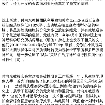
效性，还为开发帕金森病相关药物奠定了坚实的基础。
综上所述，付向东教授团队利用腺相关病毒shRNA或反义寡
核苷酸药物降低PTB水平，成功地在帕金森病模型小鼠的中
脑，将星形胶质细胞转分化为多巴胺能神经元，并有效地逆转
了小鼠运动障碍的症状。无独有偶，今年4月中国科学院上海
神经科学研究所杨辉组在《细胞》杂志上也发表了相关论文，
他们以CRISPR-CasRx系统介导了Ptbp1敲低，分别在小鼠视网
膜和大脑纹状体里将胶质细胞转变为视神经节细胞和多巴胺能
神经元，进一步佐证了“减法”策略在治疗神经退行性疾病中的
可行性［6］。
付向东教授实验室这项突破性研究工作历经十年，从生物学现
象入手，首先详细解析了以PTB为核心的神经元分化调控机制
［7］，然后再从理论探索逐步推进到疾病治疗相关的临床转
化上，展示了基础研究的无穷魅力和重要性。付向东教授表
示："当前的目标是尽快将这一技术推向临床试验，测试其对
帕金森综合征患者的治疗效果。与此同时，我们也计划针对其