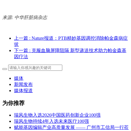
来源: 中华肝脏病杂志
上一篇
: Nature报道：PTB精妙基因调控消除帕金森病症
状
下一篇
: 克服血脑屏障阻隔 新型递送技术助力帕金森基
因疗法
媒体
新闻发布
媒体报道
为你推荐
瑞风生物入选2026中国医药创新企业100强
瑞风生物持续4年入选未来医疗100强
赋能基因编辑产业高质量发展 —— 广州市工信局一行莅