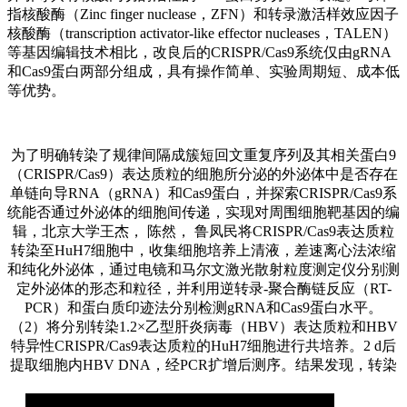
指核酸酶（Zinc finger nuclease，ZFN）和转录激活样效应因子
核酸酶（transcription activator-like effector nucleases，TALEN）
等基因编辑技术相比，改良后的CRISPR/Cas9系统仅由gRNA
和Cas9蛋白两部分组成，具有操作简单、实验周期短、成本低
等优势。
为了明确转染了规律间隔成簇短回文重复序列及其相关蛋白9
（CRISPR/Cas9）表达质粒的细胞所分泌的外泌体中是否存在
单链向导RNA（gRNA）和Cas9蛋白，并探索CRISPR/Cas9系
统能否通过外泌体的细胞间传递，实现对周围细胞靶基因的编
辑，北京大学王杰， 陈然， 鲁凤民将CRISPR/Cas9表达质粒
转染至HuH7细胞中，收集细胞培养上清液，差速离心法浓缩
和纯化外泌体，通过电镜和马尔文激光散射粒度测定仪分别测
定外泌体的形态和粒径，并利用逆转录-聚合酶链反应（RT-
PCR）和蛋白质印迹法分别检测gRNA和Cas9蛋白水平。
（2）将分别转染1.2×乙型肝炎病毒（HBV）表达质粒和HBV
特异性CRISPR/Cas9表达质粒的HuH7细胞进行共培养。2 d后
提取细胞内HBV DNA，经PCR扩增后测序。
结果发现，转染