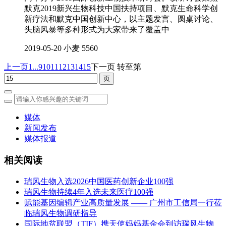
默克2019新兴生物科技中国扶持项目、默克生命科学创
新疗法和默克中国创新中心，以主题发言、圆桌讨论、
头脑风暴等多种形式为大家带来了覆盖中
2019-05-20
小麦
5560
上一页
1...
9
10
11
12
13
14
15
下一页
转至第
媒体
新闻发布
媒体报道
相关阅读
瑞风生物入选2026中国医药创新企业100强
瑞风生物持续4年入选未来医疗100强
赋能基因编辑产业高质量发展 —— 广州市工信局一行莅
临瑞风生物调研指导
国际地贫联盟（TIF）携天使妈妈基金会到访瑞风生物