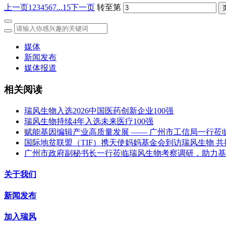
上一页
1
2
3
4
5
6
7
...15
下一页
转至第
媒体
新闻发布
媒体报道
相关阅读
瑞风生物入选2026中国医药创新企业100强
瑞风生物持续4年入选未来医疗100强
赋能基因编辑产业高质量发展 —— 广州市工信局一行莅
国际地贫联盟（TIF）携天使妈妈基金会到访瑞风生物 
广州市政府副秘书长一行莅临瑞风生物考察调研，助力基
关于我们
新闻发布
加入瑞风