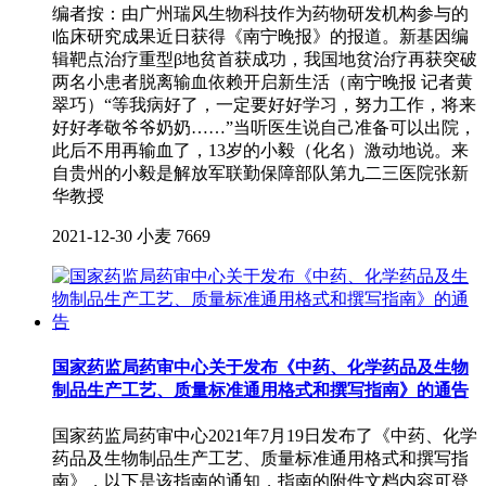
编者按：由广州瑞风生物科技作为药物研发机构参与的
临床研究成果近日获得《南宁晚报》的报道。新基因编
辑靶点治疗重型β地贫首获成功，我国地贫治疗再获突破
两名小患者脱离输血依赖开启新生活（南宁晚报 记者黄
翠巧）“等我病好了，一定要好好学习，努力工作，将来
好好孝敬爷爷奶奶……”当听医生说自己准备可以出院，
此后不用再输血了，13岁的小毅（化名）激动地说。来
自贵州的小毅是解放军联勤保障部队第九二三医院张新
华教授
2021-12-30
小麦
7669
国家药监局药审中心关于发布《中药、化学药品及生物
制品生产工艺、质量标准通用格式和撰写指南》的通告
国家药监局药审中心2021年7月19日发布了《中药、化学
药品及生物制品生产工艺、质量标准通用格式和撰写指
南》，以下是该指南的通知，指南的附件文档内容可登